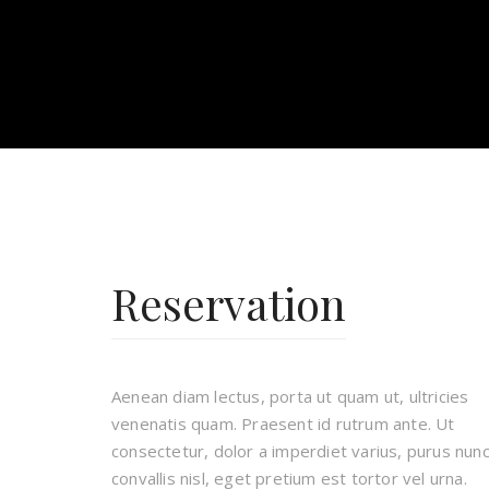
Reservation
Aenean diam lectus, porta ut quam ut, ultricies
venenatis quam. Praesent id rutrum ante. Ut
consectetur, dolor a imperdiet varius, purus nun
convallis nisl, eget pretium est tortor vel urna.