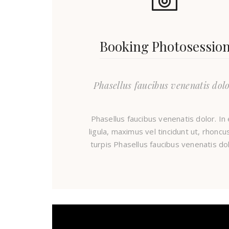
Booking Photosessio
Phasellus faucibus venenatis dolo
Phasellus faucibus venenatis dolor. In e
ligula, maximus vel tincidunt ut, rhoncu
turpis Phasellus faucibus venenatis dol