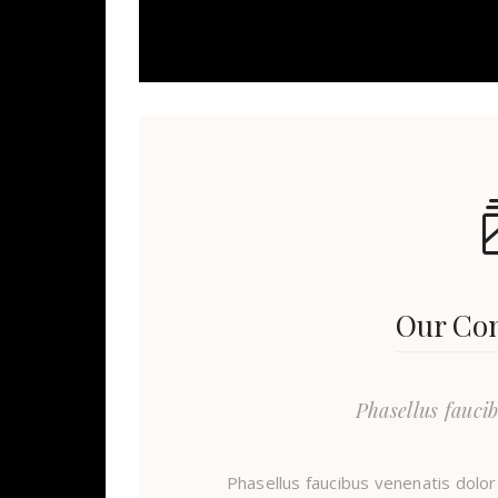
Our Co
Phasellus faucib
Phasellus faucibus venenatis dolor. 