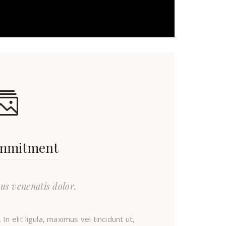
mmitment
us venenatis dolor.
In elit ligula, maximus vel tincidunt ut,