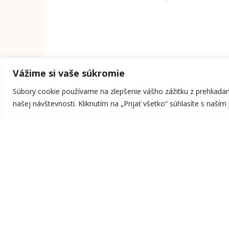
Vážime si vaše súkromie
Súbory cookie používame na zlepšenie vášho zážitku z prehliada
našej návštevnosti. Kliknutím na „Prijať všetko“ súhlasíte s naší