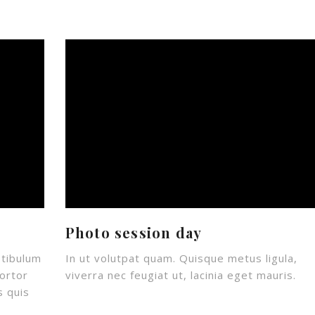
Photo session day
stibulum
In ut volutpat quam. Quisque metus ligula,
ortor
viverra nec feugiat ut, lacinia eget mauris.
s quis