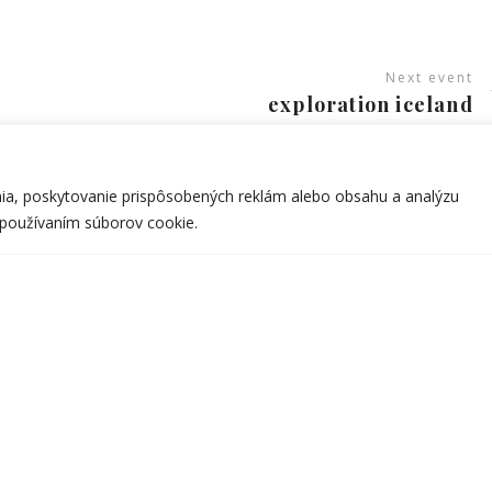
Next event
exploration iceland
nia, poskytovanie prispôsobených reklám alebo obsahu a analýzu
m používaním súborov cookie.
INFO OD INFOTO
SU
www.infoto.sk
www.victorweddings.sk
Ži