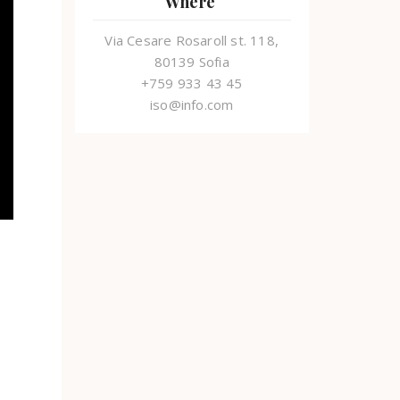
Where
Via Cesare Rosaroll st. 118,
80139 Sofia
+759 933 43 45
iso@info.com