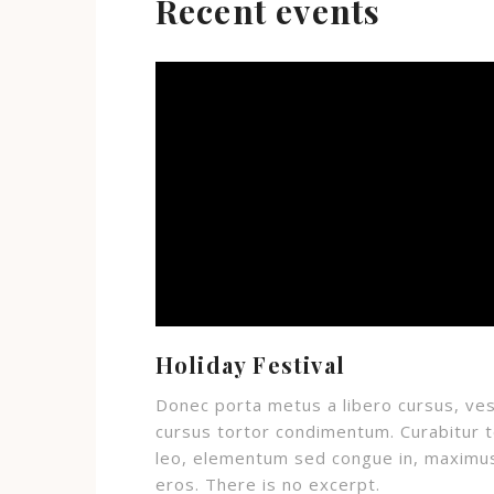
Recent events
Holiday Festival
Donec porta metus a libero cursus, ve
cursus tortor condimentum. Curabitur t
leo, elementum sed congue in, maximu
eros. There is no excerpt.