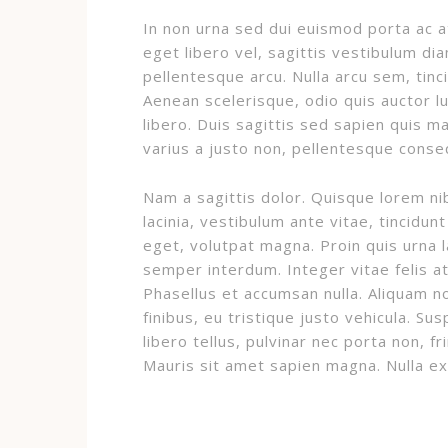
In non urna sed dui euismod porta ac at
eget libero vel, sagittis vestibulum di
pellentesque arcu. Nulla arcu sem, tinci
Aenean scelerisque, odio quis auctor lu
libero. Duis sagittis sed sapien quis m
varius a justo non, pellentesque conse
Nam a sagittis dolor. Quisque lorem nib
lacinia, vestibulum ante vitae, tincidun
eget, volutpat magna. Proin quis urna la
semper interdum. Integer vitae felis at
Phasellus et accumsan nulla. Aliquam non
finibus, eu tristique justo vehicula. Su
libero tellus, pulvinar nec porta non, fr
Mauris sit amet sapien magna. Nulla ex