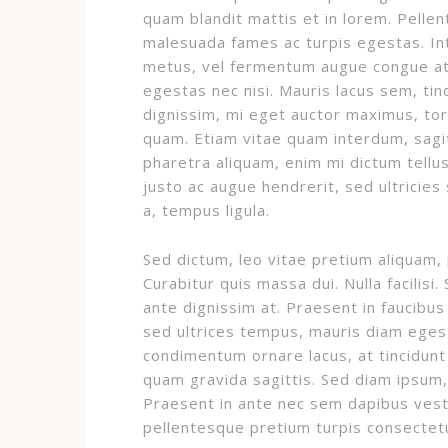
quam blandit mattis et in lorem. Pelle
malesuada fames ac turpis egestas. I
metus, vel fermentum augue congue at.
egestas nec nisi. Mauris lacus sem, tin
dignissim, mi eget auctor maximus, to
quam. Etiam vitae quam interdum, sagit
pharetra aliquam, enim mi dictum tellus,
justo ac augue hendrerit, sed ultricie
a, tempus ligula.
Sed dictum, leo vitae pretium aliquam, 
Curabitur quis massa dui. Nulla facilisi
ante dignissim at. Praesent in faucibus 
sed ultrices tempus, mauris diam ege
condimentum ornare lacus, at tincidunt d
quam gravida sagittis. Sed diam ipsum, 
Praesent in ante nec sem dapibus vesti
pellentesque pretium turpis consectetu