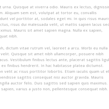
 urna. Quisque at viverra odio. Mauris ex lectus, digniss
am. Aliquam sem est, volutpat at tortor eu, convallis
dunt vel porttitor at, sodales eget mi. In quis risus mauri
ctus, risus dui malesuada velit, ut mattis sapien lacus se
aximus. Mauris sit amet sapien magna. Nulla ex sapien,
quat nibh.
h, dictum vitae rutrum vel, laoreet a arcu. Morbi eu nulla
t velit. Quisque sit amet nibh ullamcorper, posuere nibh
cus. Vestibulum finibus lectus ante, placerat sagittis ligu
 ex finibus hendrerit. In hac habitasse platea dictumst.
 velit ac risus porttitor lobortis. Etiam iaculis quam ut el
spendisse sagittis consequat nisi auctor gravida. Mauris
ingilla auctor felis. Duis sagittis sed sapien quis maximus.
 sapien, varius a justo non, pellentesque consequat nibh.