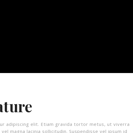
ature
 adipiscing elit. Etiam gravida tortor metus, ut viverra
vel magna lacinia sollicitudin. Suspendisse vel ipsum id