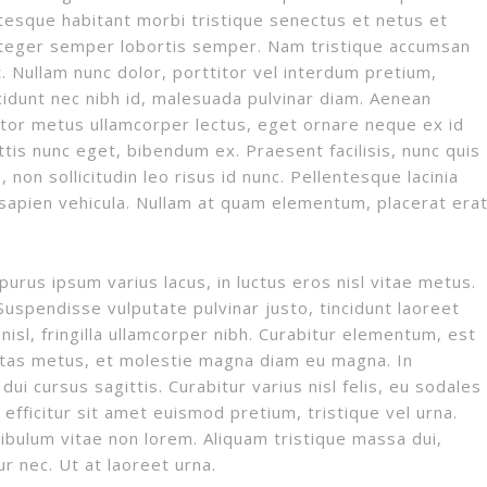
ntesque habitant morbi tristique senectus et netus et
nteger semper lobortis semper. Nam tristique accumsan
 Nullam nunc dolor, porttitor vel interdum pretium,
cidunt nec nibh id, malesuada pulvinar diam. Aenean
rtor metus ullamcorper lectus, eget ornare neque ex id
tis nunc eget, bibendum ex. Praesent facilisis, nunc quis
 non sollicitudin leo risus id nunc. Pellentesque lacinia
s sapien vehicula. Nullam at quam elementum, placerat era
purus ipsum varius lacus, in luctus eros nisl vitae metus.
. Suspendisse vulputate pulvinar justo, tincidunt laoreet
nisl, fringilla ullamcorper nibh. Curabitur elementum, est
stas metus, et molestie magna diam eu magna. In
ui cursus sagittis. Curabitur varius nisl felis, eu sodales
efficitur sit amet euismod pretium, tristique vel urna.
bulum vitae non lorem. Aliquam tristique massa dui,
r nec. Ut at laoreet urna.