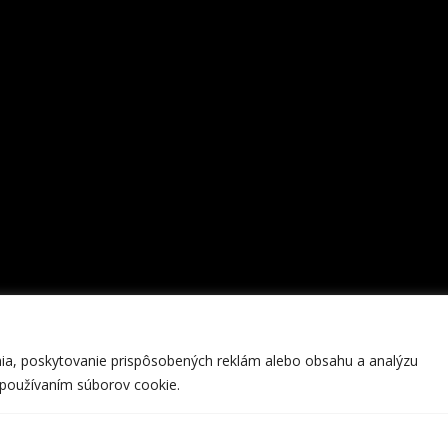
nia, poskytovanie prispôsobených reklám alebo obsahu a analýzu
m používaním súborov cookie.