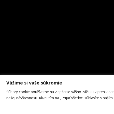
Vážime si vaše súkromie
Súbory cookie používame na zlepšenie vášho zážitku z prehliada
našej návštevnosti. Kliknutím na „Prijať všetko“ súhlasíte s naší