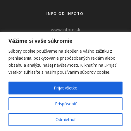
INFO OD INFOTO
www.infoto.sk
www.victorweddings.sk
Vážime si vaše súkromie
Súbory cookie používame na zlepšenie vášho zážitku z
ahoj@v
ictorweddings.sk
prehliadania, poskytovanie prispôsobených reklám alebo
0905 944 809
obsahu a analýzu našej návštevnosti. Kliknutím na „Prijať
všetko“ súhlasíte s naším používaním súborov cookie.
SUBSCRIBE
Prijať všetko
Prispôsobiť
Žiaden spam, sľubujem :)
Odmietnuť