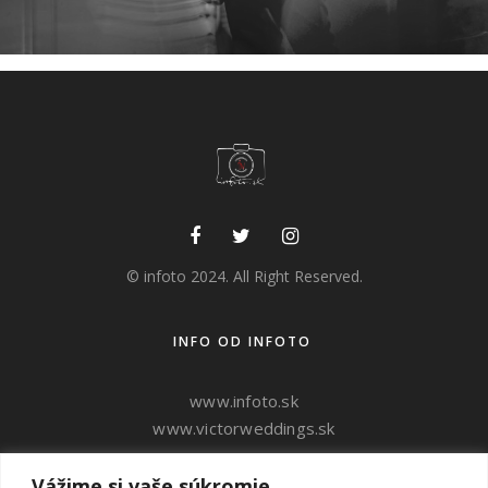
© infoto 2024. All Right Reserved.
INFO OD INFOTO
www.infoto.sk
www.victorweddings.sk
Vážime si vaše súkromie