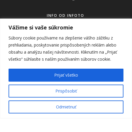
INFO OD INFOTO
Vážime si vaše súkromie
www.infoto.sk
Súbory cookie používame na zlepšenie vášho zážitku z
www.victorweddings.sk
prehliadania, poskytovanie prispôsobených reklám alebo
obsahu a analýzu našej návštevnosti. Kliknutím na „Prijať
ahoj@v
ictorweddings.sk
všetko“ súhlasíte s naším používaním súborov cookie.
0905 944 809
Prijať všetko
SUBSCRIBE
Prispôsobiť
Odmietnuť
Žiaden spam, sľubujem :)