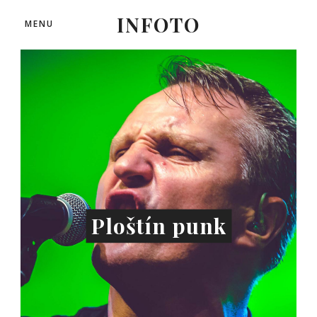
INFOTO
MENU
Ploštín punk