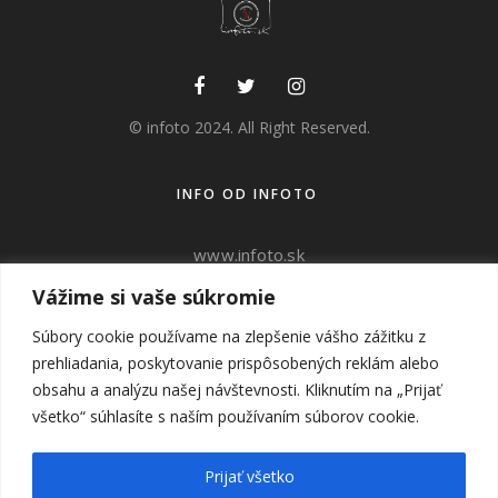
© infoto 2024. All Right Reserved.
INFO OD INFOTO
www.infoto.sk
www.victorweddings.sk
Vážime si vaše súkromie
Súbory cookie používame na zlepšenie vášho zážitku z
ahoj@v
ictorweddings.sk
prehliadania, poskytovanie prispôsobených reklám alebo
0905 944 809
obsahu a analýzu našej návštevnosti. Kliknutím na „Prijať
všetko“ súhlasíte s naším používaním súborov cookie.
SUBSCRIBE
Prijať všetko