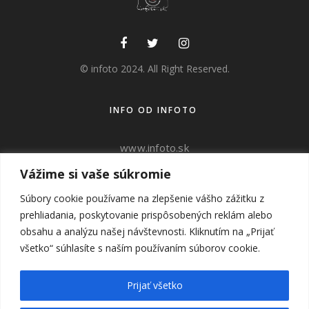
© infoto 2024. All Right Reserved.
INFO OD INFOTO
www.infoto.sk
www.victorweddings.sk
Vážime si vaše súkromie
Súbory cookie používame na zlepšenie vášho zážitku z
ahoj@v
ictorweddings.sk
prehliadania, poskytovanie prispôsobených reklám alebo
0905 944 809
obsahu a analýzu našej návštevnosti. Kliknutím na „Prijať
všetko“ súhlasíte s naším používaním súborov cookie.
SUBSCRIBE
Prijať všetko