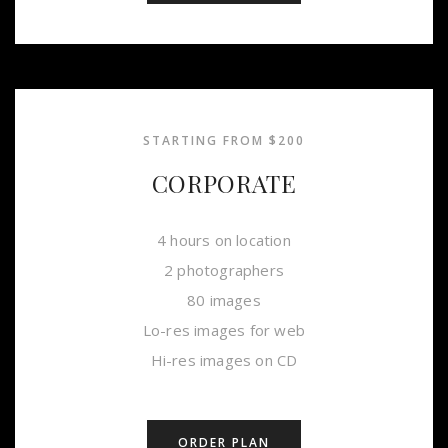
STARTING FROM $200
CORPORATE
4 hours on location
2 photographers
80 images
Lo-res images for web
Hi-res images on CD
ORDER PLAN