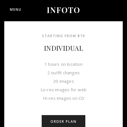
INFOTO
MENU
STARTING FROM $70
INDIVIDUAL
1 hours on location
2 outfit changes
20 images
Lo-res images for web
Hi-res images on CD
ORDER PLAN