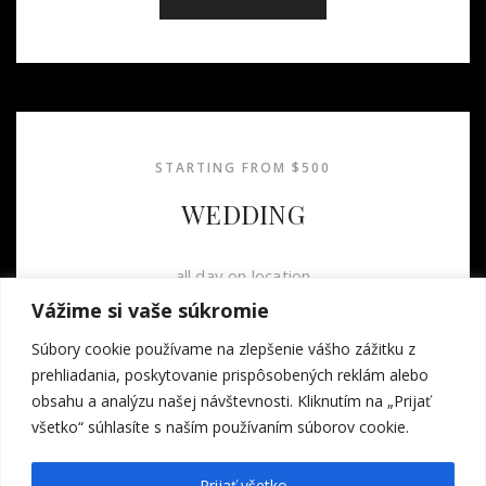
STARTING FROM $500
WEDDING
all day on location
Vážime si vaše súkromie
3 photographers
200 images
Súbory cookie používame na zlepšenie vášho zážitku z
Hi-res images for web
prehliadania, poskytovanie prispôsobených reklám alebo
obsahu a analýzu našej návštevnosti. Kliknutím na „Prijať
Hi-res images on CD
všetko“ súhlasíte s naším používaním súborov cookie.
Prijať všetko