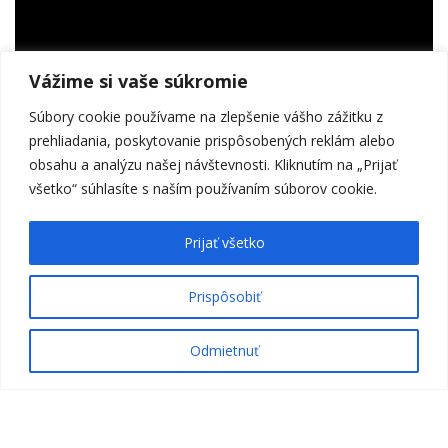
SUBSCRIBE
Vážime si vaše súkromie
Súbory cookie používame na zlepšenie vášho zážitku z
prehliadania, poskytovanie prispôsobených reklám alebo
Žiaden spam, sľubujem :)
obsahu a analýzu našej návštevnosti. Kliknutím na „Prijať
všetko“ súhlasíte s naším používaním súborov cookie.
editorial
May 15, 2018
Prijať všetko
Travel inspiration
infoto.sk © 2024
WHY TO HIRE ME
HOME
STAGE
EVENT
Prispôsobiť
PEOPLE
WEDDINGS
VIEW MORE
Odmietnuť