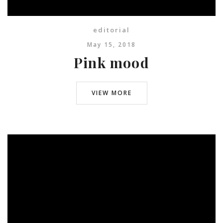
editorial
May 15, 2018
Pink mood
© infoto 2024. All Right Reserved.
VIEW MORE
INFO OD INFOTO
www.infoto.sk
www.victorweddings.sk
ahoj@v
ictorweddings.sk
0905 944 809