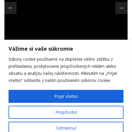
Vážime si vaše súkromie
Súbory cookie používame na zlepšenie vášho zážitku z
prehliadania, poskytovanie prispôsobených reklám alebo
travel
obsahu a analýzu našej návštevnosti. Kliknutím na „Prijať
May 15, 2018
všetko“ súhlasíte s naším používaním súborov cookie.
Feel the world
Prijať všetko
VIEW MORE
Prispôsobiť
Odmietnuť